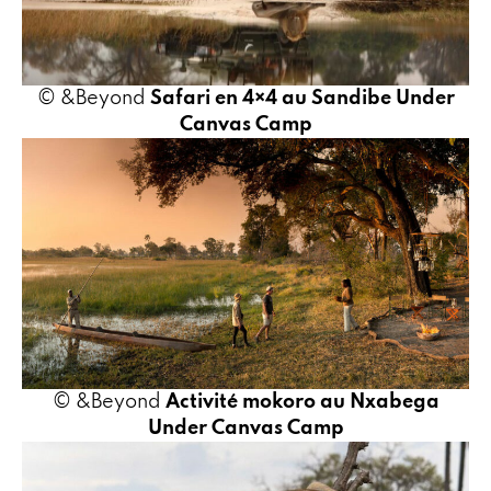
© &Beyond
Safari en 4×4 au Sandibe Under
Canvas Camp
© &Beyond
Activité mokoro au Nxabega
Under Canvas Camp