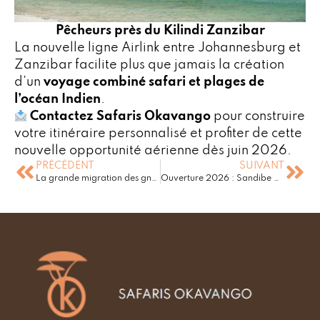
Pêcheurs près du Kilindi Zanzibar
La nouvelle ligne Airlink entre Johannesburg et
Zanzibar facilite plus que jamais la création
d’un
voyage combiné safari et plages de
l’océan Indien
.
Contactez Safaris Okavango
pour construire
votre itinéraire personnalisé et profiter de cette
nouvelle opportunité aérienne dès juin 2026.
PRÉCÉDENT
SUIVANT
La grande migration des gnous : le guide ultime pour vivre ce spectacle naturel
Ouverture 2026 : Sandibe Under Canvas et Nxabega Under Canvas dans le Delta de l’Okavango