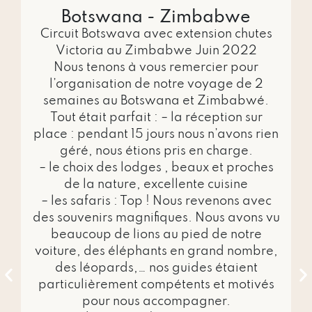
Botswana - Zimbabwe
Circuit Botswava avec extension chutes
Victoria au Zimbabwe Juin 2022
Nous tenons à vous remercier pour
L
l’organisation de notre voyage de 2
semaines au Botswana et Zimbabwé.
Tout était parfait : – la réception sur
place : pendant 15 jours nous n’avons rien
géré, nous étions pris en charge.
– le choix des lodges , beaux et proches
de la nature, excellente cuisine
– les safaris : Top ! Nous revenons avec
des souvenirs magnifiques. Nous avons vu
a
beaucoup de lions au pied de notre
voiture, des éléphants en grand nombre,
des léopards,… nos guides étaient
particulièrement compétents et motivés
pour nous accompagner.