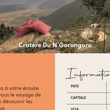
Cratère Du N’Gorongoro
Informatio
PAYS
a à votre écoute
vous le voyage de
CAPITALE
e découvrir les
ux
VISA