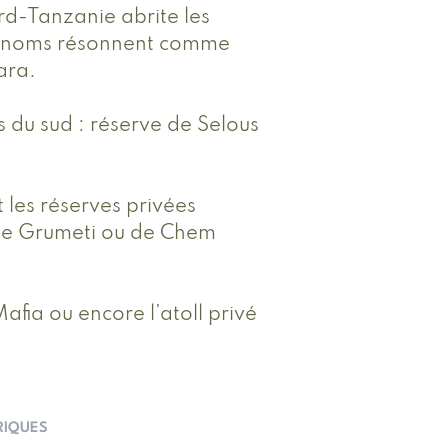
rd-Tanzanie abrite les
urs noms résonnent comme
ara.
 du sud : réserve de Selous
 les réserves privées
es de Grumeti ou de Chem
Mafia ou encore l’atoll privé
RIQUES